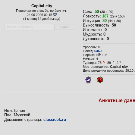
Capital city
Персонаж не в клубе, но был тут:
Сила:
50
(30 + 20)
24.06.2026 02:15
Ловкость:
187
(29 + 158)
(
1 месяц 14 дней назад)
Интуиция:
80
(44 + 36)
Выносливость:
50
Интеллект:
0
Мудрость:
0
Духовность:
0
Уровень: 10
Побед:
6469
Поражений: 198
Ничьих: 4
Турниры:
75
89
2
Место рождения:
Capital city
День рождения персонажа: 29.10.
Анкетные дан
Имя: Ipman
Пол: Мужской
Домашняя страница:
classicbk.ru