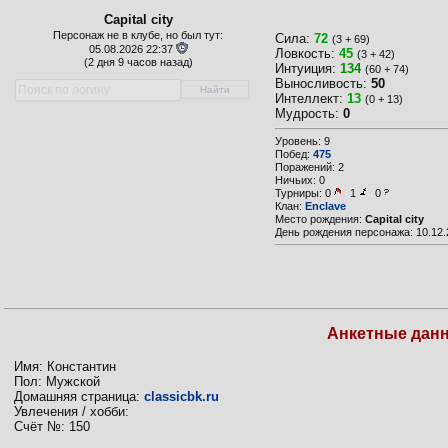
Capital city
Персонаж не в клубе, но был тут:
Сила:
72
(3 + 69)
05.08.2026 22:37
Ловкость:
45
(3 + 42)
(
2 дня 9 часов назад)
Интуиция:
134
(60 + 74)
Выносливость:
50
Интеллект:
13
(0 + 13)
Мудрость:
0
Уровень: 9
Побед:
475
Поражений: 2
Ничьих: 0
Турниры:
0
1
0
Клан:
Enclave
Место рождения:
Capital city
День рождения персонажа: 10.12.
Анкетные дан
Имя: Константин
Пол: Мужской
Домашняя страница:
classicbk.ru
Увлечения / хобби:
Счёт №: 150