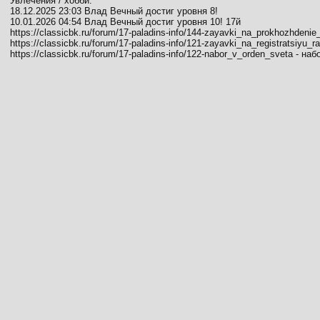
Увлечения / хобби:
18.12.2025 23:03 Влад Вечный достиг уровня 8!
10.01.2026 04:54 Влад Вечный достиг уровня 10! 17й
https://classicbk.ru/forum/17-paladins-info/144-zayavki_na_prokhozhdenie
https://classicbk.ru/forum/17-paladins-info/121-zayavki_na_registratsiyu_r
https://classicbk.ru/forum/17-paladins-info/122-nabor_v_orden_sveta - н