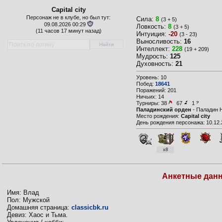
Capital city
Персонаж не в клубе, но был тут:
Сила:
8
(3 + 5)
09.08.2026 00:29
Ловкость:
8
(3 + 5)
(
11 часов 17 минут назад)
Интуиция:
-20
(3 - 23)
Выносливость:
16
Интеллект:
228
(19 + 209)
Мудрость:
125
Духовность:
21
Уровень: 10
Побед:
18641
Поражений: 201
Ничьих: 14
Турниры:
38
67
1
Паладинский орден
- Паладин 
Место рождения:
Capital city
День рождения персонажа: 10.12.
x8
Анкетные дан
Имя: Влад
Пол: Мужской
Домашняя страница:
classicbk.ru
Девиз: Хаос и Тьма.