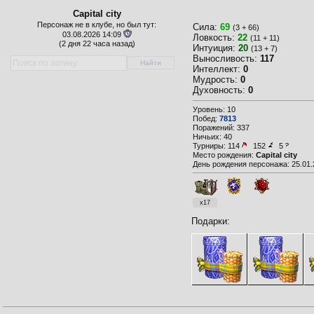
Capital city
Персонаж не в клубе, но был тут:
Сила:
69
(3 + 66)
03.08.2026 14:09
Ловкость:
22
(11 + 11)
(
2 дня 22 часа назад)
Интуиция:
20
(13 + 7)
Выносливость:
117
Интеллект:
0
Мудрость:
0
Духовность:
0
Уровень: 10
Побед:
7813
Поражений: 337
Ничьих: 40
Турниры:
114
152
5
Место рождения:
Capital city
День рождения персонажа: 25.01.
x17
Подарки: