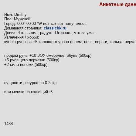
Анкетные дан
Имя: Dmitriy
Пол: Мужской
Город: 000º 00’00 ”W вот так вот получилось
Домашняя страница:
classicbk.ru
Девиз: Что выжил, радует. Огорчает, что из ума...
Увлечения / хобби:
куплю руны на +5 колющего урона (шлем, пояс, серьги, кольца, перчат
продам руны +10 ЗОУ ожерелье, обувь (500кр)
+5 рубящего перчатки (500кр)
+2 сила поножи (500кр)
сущности ресурса по 0.2екр
или меняю на колющий+5
1488