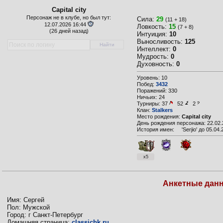
Capital city
Персонаж не в клубе, но был тут:
Сила:
29
(11 + 18)
12.07.2026 16:44
Ловкость:
15
(7 + 8)
(
26 дней назад)
Интуиция:
10
Выносливость:
125
Интеллект:
0
Мудрость:
0
Духовность:
0
Уровень: 10
Побед:
3432
Поражений: 330
Ничьих: 24
Турниры:
37
52
2
Клан:
Stalkers
Место рождения:
Capital city
День рождения персонажа: 22.02.
История имен:
'Serjio' до 05.04
x5
Анкетные дан
Имя: Сергей
Пол: Мужской
Город: г Санкт-Петербург
Домашняя страница:
classicbk.ru