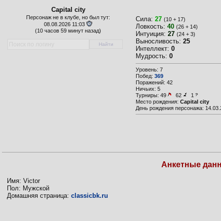
Capital city
Персонаж не в клубе, но был тут:
Сила:
27
(10 + 17)
08.08.2026 11:03
Ловкость:
40
(26 + 14)
(
10 часов 59 минут назад)
Интуиция:
27
(24 + 3)
Выносливость:
25
Интеллект:
0
Мудрость:
0
Уровень: 7
Побед:
369
Поражений: 42
Ничьих: 5
Турниры:
49
62
1
Место рождения:
Capital city
День рождения персонажа: 14.03.
Анкетные дан
Имя: Victor
Пол: Мужской
Домашняя страница:
classicbk.ru