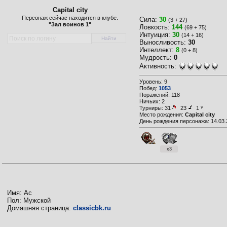
Capital city
Персонаж сейчас находится в клубе.
Сила:
30
(3 + 27)
"Зал воинов 1"
Ловкость:
144
(69 + 75)
Интуиция:
30
(14 + 16)
Выносливость:
30
Интеллект:
8
(0 + 8)
Мудрость:
0
Активность:
Уровень: 9
Побед:
1053
Поражений: 118
Ничьих: 2
Турниры:
31
23
1
Место рождения:
Capital city
День рождения персонажа: 14.03.
x3
Имя: Ас
Пол: Мужской
Домашняя страница:
classicbk.ru