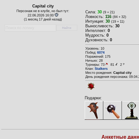
Capital city
Персонаж не в клубе, но был тут:
Сила:
30
(9 + 21)
22.06.2026 16:00
Ловкость:
116
(84 + 32)
(
1 месяц 17 дней назад)
Интуиция:
30
(19 + 11)
Выносливость:
30
Интеллект:
0
Мудрость:
0
Духовность:
0
Уровень: 10
Побед:
6074
Поражений: 175
Ничьих: 28
Турниры:
73
81
2
Клан:
Stalkers
Место рождения:
Capital city
День рождения персонажа: 09.04.
Подарки:
Анкетные дан