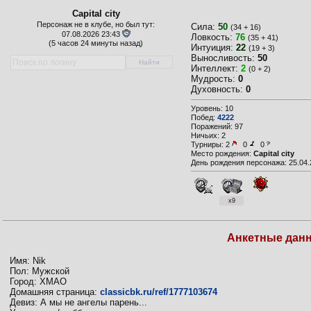
Capital city
Персонаж не в клубе, но был тут:
Сила:
50
(34 + 16)
07.08.2026 23:43
Ловкость:
76
(35 + 41)
(
5 часов 24 минуты назад)
Интуиция:
22
(19 + 3)
Выносливость:
50
Интеллект:
2
(0 + 2)
Мудрость:
0
Духовность:
0
Уровень: 10
Побед:
4222
Поражений: 97
Ничьих: 2
Турниры:
2
0
0
Место рождения:
Capital city
День рождения персонажа: 25.04.
x9
Анкетные дан
Имя: Nik
Пол: Мужской
Город: XMAO
Домашняя страница:
classicbk.ru/ref/1777103674
Девиз: А мы не ангелы парень...