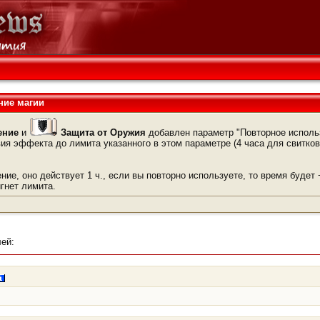
ние магии
ение
и
Защита от Оружия
добавлен параметр "Повторное использ
ия эффекта до лимита указанного в этом параметре (4 часа для свитков
е, оно действует 1 ч., если вы повторно используете, то время будет +1
игнет лимита.
ей: