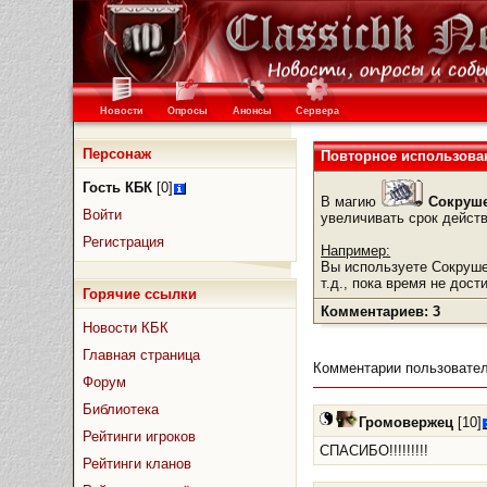
Новости
Опросы
Анонсы
Сервера
Персонаж
Повторное использова
Гость КБК
[0]
В магию
Сокруш
Войти
увеличивать срок действ
Регистрация
Например:
Вы используете Сокрушени
т.д., пока время не дост
Горячие ссылки
Комментариев: 3
Новости КБК
Главная страница
Комментарии пользовател
Форум
Библиотека
Громовержец
[10]
Рейтинги игроков
СПАСИБО!!!!!!!!!
Рейтинги кланов