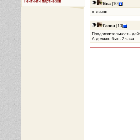
Рейтинги партнёров
Ева
[10]
отлично
Гапон
[10]
Продолжительность дейст
А должно быть 2 часа.