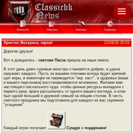
Новости
Опросы
Анонсы
Сервера
Христос Воскресе, герои!
12/04/26 20:03
Дорогие друзья!
Вот и дождались -
светлая Пасха
пришла на наши земли.
В этот день даже суровые монстры становятся добрее, а удача
окружает каждого. Пусть за вашими плечами всегда будет крепкий
щит веры, в инвентаре не переводится "екр. каст", а здоровье (ваше
и вашего персонажа) восстанавливается мгновенно. Желаем вам
настоящего пасхального чуда: чтобы ценные ресурсы выпадали с
первого раза, враги рассыпались от одного вашего взгляда, а клан
был одной большой и дружной семьей за общим столом. В честь
светлого праздника мы подготовили для каждого из вас скромное
"угощение".
Каждый игрок получает
Сундук с подарками
!