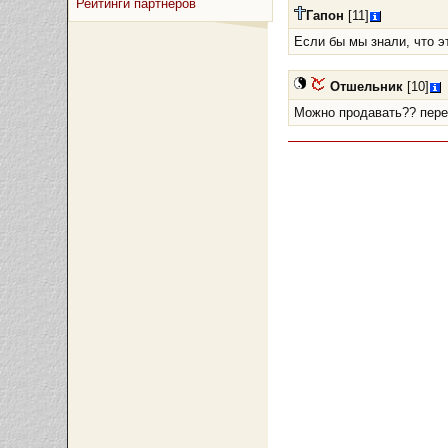
Рейтинги партнёров
Гапон
[11]
Если бы мы знали, что эт
Отшельник
[10]
Можно продавать?? переда