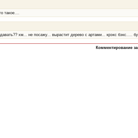
о такое....
вать?? хм... не посажу... вырастит дерево с артами... крэкс бэкс..... бу
Комментирование зак