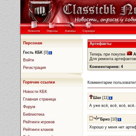
Новости
Опросы
Анонсы
Сервера
Персонаж
Артефакты
Гость КБК
[0]
Теперь при покупке
А
Для ремонта артефактов
Войти
Комментариев: 4
Регистрация
Горячие ссылки
Комментарии пользовател
Новости КБК
Шах
[11]
Главная страница
А уже всё, всё, всё, всё..
Форум
Библиотека
Бриз
[10]
Рейтинги игроков
Хорошо у меня нет арте
Рейтинги кланов