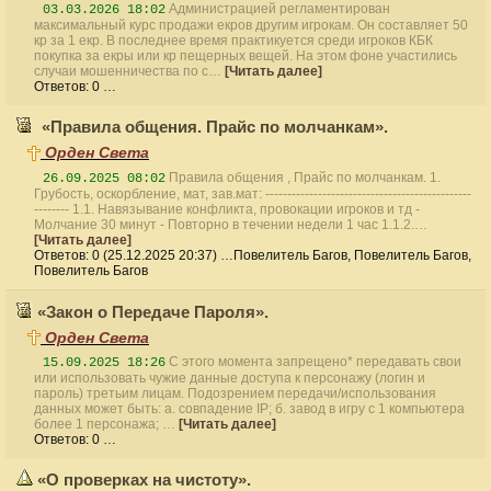
Администрацией регламентирован
03.03.2026 18:02
максимальный курс продажи екров другим игрокам. Он составляет 50
кр за 1 екр. В последнее время практикуется среди игроков КБК
покупка за екры или кр пещерных вещей. На этом фоне участились
случаи мошенничества по с…
[Читать далее]
Ответов: 0 …
«Правила общения. Прайс по молчанкам».
Орден Света
Правила общения , Прайс по молчанкам. 1.
26.09.2025 08:02
Грубость, оскорбление, мат, зав.мат: -----------------------------------------------
-------- 1.1. Навязывание конфликта, провокации игроков и тд -
Молчание 30 минут - Повторно в течении недели 1 час 1.1.2.…
[Читать далее]
Ответов: 0 (25.12.2025 20:37) …Повелитель Багов, Повелитель Багов,
Повелитель Багов
«Закон о Передаче Пароля».
Орден Света
С этого момента запрещено* передавать свои
15.09.2025 18:26
или использовать чужие данные доступа к персонажу (логин и
пароль) третьим лицам. Подозрением передачи/использования
данных может быть: а. совпадение IP; б. завод в игру с 1 компьютера
более 1 персонажа; …
[Читать далее]
Ответов: 0 …
«О проверках на чистоту».