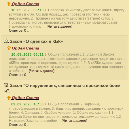
Орден Света
1. Проверка на чистоту дает возможность игроку
10.09.2025 06:13
вступить в клан, ОС или Армаду. Без проверки это технически
невозможно. 2. Проверка на чистоту действует 3 (трое) суток. 3.
Проверка на чистоту проводится ответственными модераторами
(тарманами или пал…
[Читать далее]
Ответов: 0 …
Закон «О сделках в КБК»
Орден Света
1. Общие положения 1.1. В данном Законе
10.09.2025 06:11
описывается порядок заключения сделок и договоров кредитования в
«КБК», приводится перечень видов сделок. 1.2. В «КБК» существуют
следующие виды сделок: а) купля-продажа – получение или передача
в собстве…
[Читать далее]
Ответов: 0 …
Закон "О нарушениях, связанных с прокачкой боям
и".
Орден Света
1. Общие положения. 2. Термины,
09.09.2025 18:53
употребляемые в Законе. 3. Виды нарушений, связанных с прокачкой
боями. 4. Санкции. 5. Особые условия. 1. Общие положения 1.1
Данный Закон не противоречит пользовательскому соглашению 1.2
Незнание Закона не освобож…
[Читать далее]
Ответов: 0 …