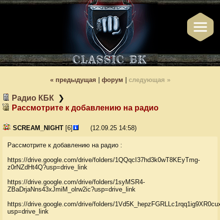
« пред
ыдущая
|
форум
|
след
ующая
»
Радио КБК
❯
Рассмотрите к добавлению на радио
SCREAM_NIGHT
[6]
(
12.09.25 14:58
)
Рассмотрите к добавлению на радио :
https://drive.google.com/drive/folders/1QQqcI37hd3k0wT8KEyTmg-
z0rNZdHt4Q?usp=drive_link
https://drive.google.com/drive/folders/1syMSR4-
ZBaDrjaNns43xJmiM_olrw2ic?usp=drive_link
https://drive.google.com/drive/folders/1Vd5K_hepzFGRLLc1rqq1ig9XR0c
usp=drive_link