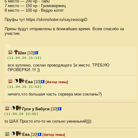
6 место — 200 кр - Tabu
7 место — 150 кр - Громовержец
8 место — 100 кр - Ведро котят
Пруфы тут https://skrinshoter.ru/sayzeoizqpD
Призы будут отправлены в ближайшее время. Всем спасибо за
участие.
Шах
[10]
(11.04.26 21:13)
все куплено, соклан проводящего 1е место. ТРЕБУЮ
ПРОВЕРКИ..!!! ))
Ева
[10]
[Автор темы]
(11.04.26 21:53)
ничего,что большая часть сервера мои сокланы?)
Гуси у Бабуси
[10]
(11.04.26 22:06)
to ШАХ Просто кто-то не сильно умненький))))
Ева
[10]
[Автор темы]