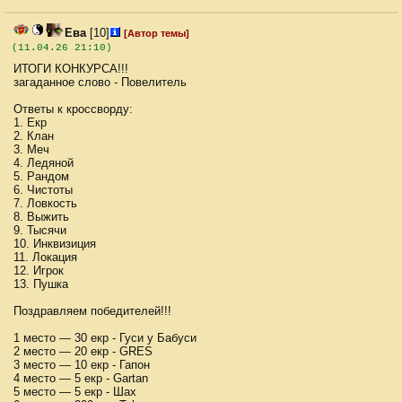
Ева
[10]
[Автор темы]
(11.04.26 21:10)
ИТОГИ КОНКУРСА!!!
загаданное слово - Повелитель
Ответы к кроссворду:
1. Екр
2. Клан
3. Меч
4. Ледяной
5. Рандом
6. Чистоты
7. Ловкость
8. Выжить
9. Тысячи
10. Инквизиция
11. Локация
12. Игрок
13. Пушка
Поздравляем победителей!!!
1 место — 30 екр - Гуси у Бабуси
2 место — 20 екр - GRES
3 место — 10 екр - Гапон
4 место — 5 екр - Gartan
5 место — 5 екр - Шах