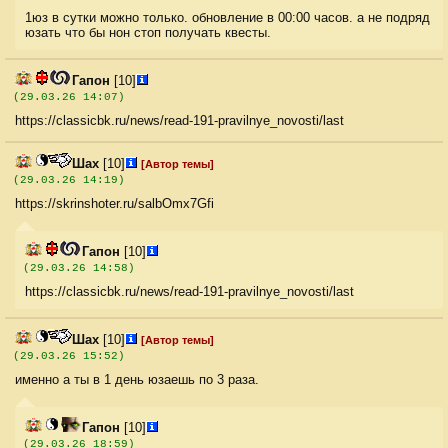
1юз в сутки можно только. обновление в 00:00 часов. а не подряд
юзать что бы нон стоп получать квесты.
Гапон
[10]
(29.03.26 14:07)
https://classicbk.ru/news/read-191-pravilnye_novosti/last
Шах
[10]
[Автор темы]
(29.03.26 14:19)
https://skrinshoter.ru/salbOmx7Gfi
Гапон
[10]
(29.03.26 14:58)
https://classicbk.ru/news/read-191-pravilnye_novosti/last
Шах
[10]
[Автор темы]
(29.03.26 15:52)
именно а ты в 1 день юзаешь по 3 раза.
Гапон
[10]
(29.03.26 18:59)