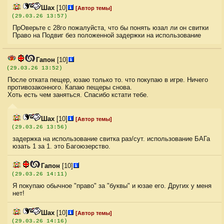
Шах
[10]
[Автор темы]
(29.03.26 13:57)
ПрОверьте с 28го пожалуйста, что бы понять юзал ли он свитки
Право на Подвиг без положенной задержки на использование
Гапон
[10]
(29.03.26 13:52)
После отката пещер, юзаю только то. что покупаю в игре. Ничего
противозаконного. Капаю пещеры снова.
Хоть есть чем заняться. Спасибо кстати тебе.
Шах
[10]
[Автор темы]
(29.03.26 13:56)
задержка на использование свитка раз/сут. использование БАГа
юзать 1 за 1. это Багоюзерство.
Гапон
[10]
(29.03.26 14:11)
Я покупаю обычное "право" за "буквы" и юзае его. Других у меня
нет!
Шах
[10]
[Автор темы]
(29.03.26 14:16)