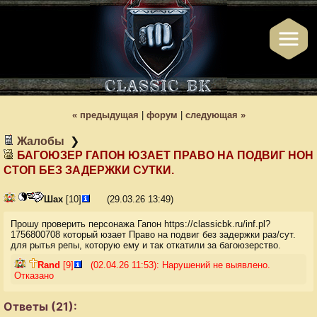
« пред
ыдущая
|
форум
|
след
ующая
»
Жалобы
❯
БАГОЮЗЕР ГАПОН ЮЗАЕТ ПРАВО НА ПОДВИГ НОН
СТОП БЕЗ ЗАДЕРЖКИ СУТКИ.
Шах
[10]
(
29.03.26 13:49
)
Прошу проверить персонажа Гапон https://classicbk.ru/inf.pl?
1756800708 который юзает Право на подвиг без задержки раз/сут.
для рытья репы, которую ему и так откатили за багоюзерство.
Rand
[9]
(02.04.26 11:53):
Нарушений не выявлено.
Отказано
Ответы (21):