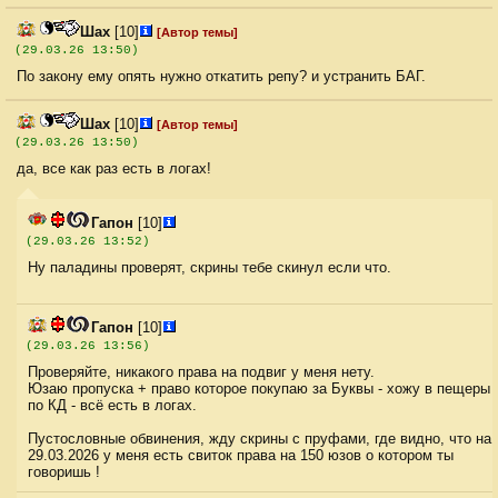
Шах
[10]
[Автор темы]
(29.03.26 13:50)
По закону ему опять нужно откатить репу? и устранить БАГ.
Шах
[10]
[Автор темы]
(29.03.26 13:50)
да, все как раз есть в логах!
Гапон
[10]
(29.03.26 13:52)
Ну паладины проверят, скрины тебе скинул если что.
Гапон
[10]
(29.03.26 13:56)
Проверяйте, никакого права на подвиг у меня нету.
Юзаю пропуска + право которое покупаю за Буквы - хожу в пещеры
по КД - всё есть в логах.
Пустословные обвинения, жду скрины с пруфами, где видно, что на
29.03.2026 у меня есть свиток права на 150 юзов о котором ты
говоришь !