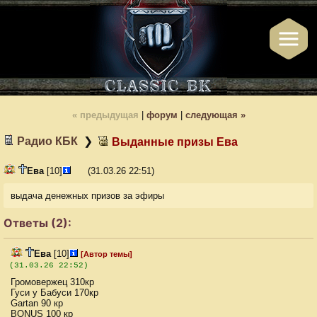
« пред
ыдущая
|
форум
|
след
ующая
»
Радио КБК
❯
Выданные призы Ева
Ева
[10]
(
31.03.26 22:51
)
выдача денежных призов за эфиры
Ответы (2):
Ева
[10]
[Автор темы]
(31.03.26 22:52)
Громовержец 310кр
Гуси у Бабуси 170кр
Gartan 90 кр
BONUS 100 кр