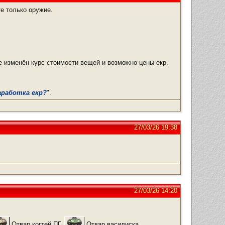
те только оружие.
е изменён курс стоимости вещей и возможно цены екр.
аработка екр?
".
27/03/26 19:38
27/03/26 14:20
Отвар когтей ПГ,
Отвар василиска