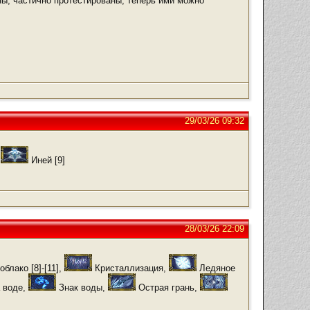
ы, частично протестированы, теперь ими можно
29/03/26 09:32
,
Иней [9]
28/03/26 22:09
блако [8]-[11],
Кристаллизация,
Ледяное
 воде,
Знак воды,
Острая грань,