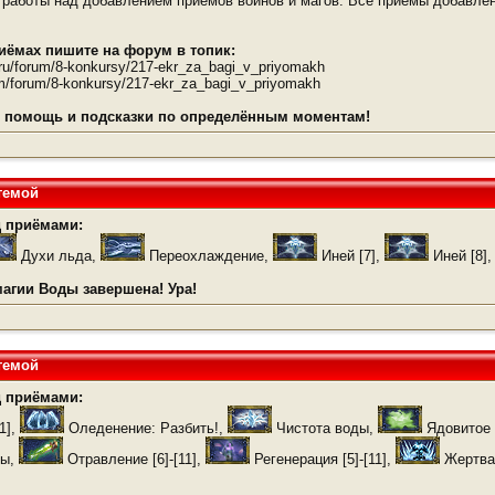
 работы над добавлением приемов воинов и магов. Все приёмы добавлен
иёмах пишите на форум в топик:
k.ru/forum/8-konkursy/217-ekr_za_bagi_v_priyomakh
om/forum/8-konkursy/217-ekr_za_bagi_v_priyomakh
ы, помощь и подсказки по определённым моментам!
темой
 приёмами:
Духи льда,
Переохлаждение,
Иней [7],
Иней [8]
агии Воды завершена! Ура!
темой
 приёмами:
1],
Оледенение: Разбить!,
Чистота воды,
Ядовитое о
ды,
Отравление [6]-[11],
Регенерация [5]-[11],
Жертва