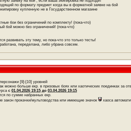
тную заявку на бой , если ваша экипировка не подходит
ходящий по формату предмет когда вы в форматной заявке на бой
 экипировку купленную не в Государственном магазине
тные бои без ограничений по комплекту! (пока-что)
й бой можно без ограничений! (пока-что)
я развивать эту тему, но пока-что это только тесты!
работана, переделана, либо убрана совсем.
персонажи [9]-[10] уровней
ак можно больше екр. в призовых боях или хаотических поединках за о
курса
с
01.04.2026 19:15
до
03.04.2026 19:15
тся по сумме набранных екр.
е закон прокачки/мультоводства или имеющие значок
хаоса автомати