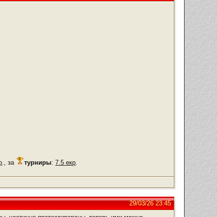
р
., за
турниры
:
7.5 екр
.
29/03/26 23:45