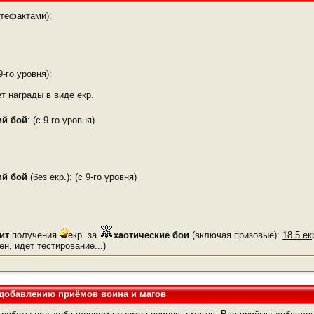
тефактами):
9-го уровня):
т награды в виде екр.
ий бой
: (с 9-го уровня)
ий бой
(без екр.): (с 9-го уровня)
мит
получения
екр. за
хаотические бои
(включая призовые):
18.5 ек
н, идёт тестирование...)
добавлению приёмов воина и магов