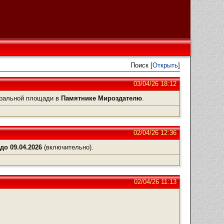
Поиск [
Открыть
]
03/04/26 18:12
тральной площади в
Памятнике Мироздателю
.
02/04/26 12:36
ь
до 09.04.2026
(включительно).
02/04/26 11:13