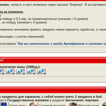
агазин
, попасть в него возможно через магазин "Березка". В ассортимен
да за поединки:
у
а победу и 0.5 екр. за поражение/ничью (начиная с 9 уровня)
 за победу (начиная с 9 уровня)
зменена экономика проекта, введены новые варианты заработка, а такж
пенсацию с учетом изменений)
олосование "
Как вы относитесь к вводу Артефактов и системе з
ка"
ановления маны (1000ед.):
 предметы для карманов, с собой можно взять 2 предмета в бой.
жно в
Государственном магазине
в разделе
Заклинания: пирожки
.
Запас маны,
Сушеный мухомор,
Мешочек пыли,