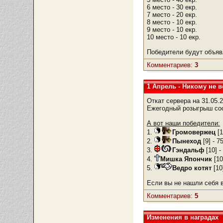
6 место - 30 екр.
7 место - 20 екр.
8 место - 10 екр.
9 место - 10 екр.
10 место - 10 екр.
Победители будут объяв
Комментариев:
3
1 Апрель - Никому не в
Откат сервера на 31.05.2
Ежегодный розыгрыш сос
А вот наши победители:
1.
Громовержец
[1
2.
Пынеход
[9] - 7
3.
Гэндальф
[10] -
4.
Мишка Япончик
[10
5.
Ведро котят
[10
Если вы не нашли себя в
Комментариев:
5
Изменения в наградах