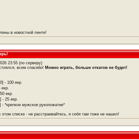
лены в новостной ленте!
ерь!
026 23:55 (по серверу)
тоялся, всем спасибо!
Можно играть, больше откатов не будет!
0] - 100 екр.
5 екр.
 50 екр.
] - 25 екр.
] - *крепкое мужское рукопожатие*
 этом списке - не расстраивайтесь, я себя там тоже не нашел!