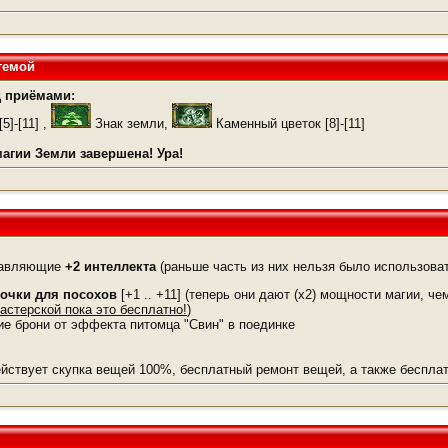
темой
 приёмами:
]-[11] ,
Знак земли,
Каменный цветок [8]-[11]
агии Земли завершена! Ура!
бавляющие
+2 интеллекта
(раньше часть из них нельзя было использоват
точки для посохов
[+1 .. +11] (теперь они дают (x2) мощности магии, че
астерской пока это бесплатно!
)
ие брони от эффекта питомца "Свин" в поединке
йствует скупка вещей 100%, бесплатный ремонт вещей, а также бесплат