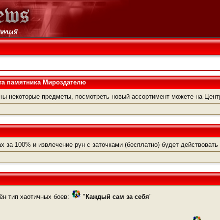
та памятника Мироздателю
ны некоторые предметы, посмотреть новый ассортимент можете на Цен
х за 100% и извлечение рун с заточками (бесплатно) будет действоват
ён тип хаотичных боев:
"
Каждый сам за себя
"