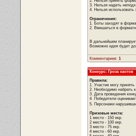
2. Нельзя принять форма
3. Нельзя надеть непод
4. Нельзя использовать
Ограничения:
1. Боты заходят в форма
2. Вмешаться в форматны
В дальнейшем планируетс
Возможно идея будет до
Комментариев:
1
Конкурс: Гроза хаотов
Правила:
1. Участие могу принять 
2. Необходимо набрать к
3. Дата проведения кон
4. Победители оцениваю
5. Персонажи нарушивши
Призовые места:
1 место - 150 екр.
2 место - 100 екр.
3 место - 75 екр.
4 место - 60 екр.
5 место - 40 екр.