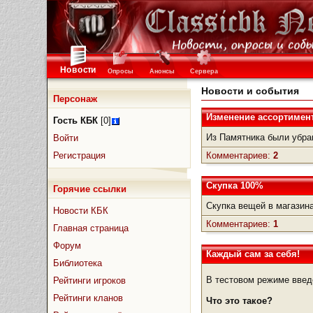
Новости
Опросы
Анонсы
Сервера
Новости и события
Персонаж
Изменение ассортимен
Гость КБК
[0]
Из Памятника были убра
Войти
Регистрация
Комментариев:
2
Скупка 100%
Горячие ссылки
Скупка вещей в магазина
Новости КБК
Комментариев:
1
Главная страница
Форум
Каждый сам за себя!
Библиотека
В тестовом режиме введ
Рейтинги игроков
Рейтинги кланов
Что это такое?