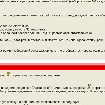
ебя подаётся в разделе поединков "Хаотичные" (выбор галочки
кажды
с распределением игроков каждый за свою команду (каждый сам за себя
более 32 участников
ся, если уже есть 32 участника
 с балансом распределения и т.д. сбрасываются автоматически
ми боями, этот режим тестовый и может быть изменён/доработан/убран!
 загрузки изображений зоны ударов могут не отображаться сразу, если сл
дены
форматные хаотические поединки.
 в разделе поединков "Хаотичные" (выбор галочки напротив
форматны
. Это уровень предметов которые можно надеть, то есть вещи с 0 по 7 уро
ную заявку на бой, если ваша экипировка не подходит