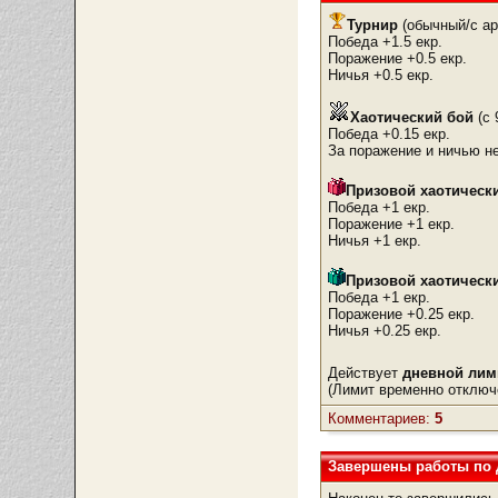
Турнир
(обычный/с ар
Победа +1.5 екр.
Поражение +0.5 екр.
Ничья +0.5 екр.
Хаотический бой
(с 
Победа +0.15 екр.
За поражение и ничью не
Призовой хаотическ
Победа +1 екр.
Поражение +1 екр.
Ничья +1 екр.
Призовой хаотическ
Победа +1 екр.
Поражение +0.25 екр.
Ничья +0.25 екр.
Действует
дневной ли
(Лимит временно отключе
Комментариев:
5
Завершены работы по 