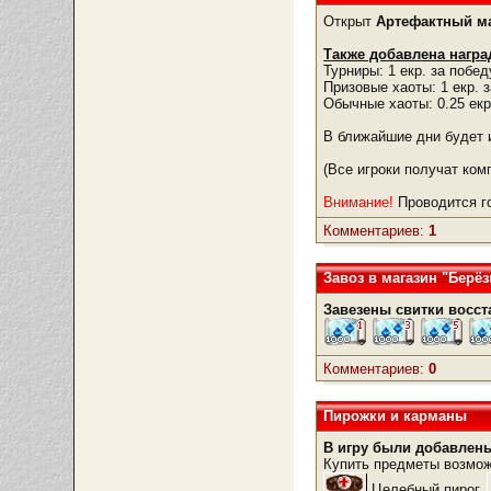
Открыт
Артефактный м
Также добавлена награ
Турниры: 1 екр. за побед
Призовые хаоты: 1 екр. з
Обычные хаоты: 0.25 екр.
В ближайшие дни будет и
(Все игроки получат ком
Внимание!
Проводится г
Комментариев:
1
Завоз в магазин "Берёз
Завезены свитки восст
Комментариев:
0
Пирожки и карманы
В игру были добавлены
Купить предметы возмо
Целебный пирог,