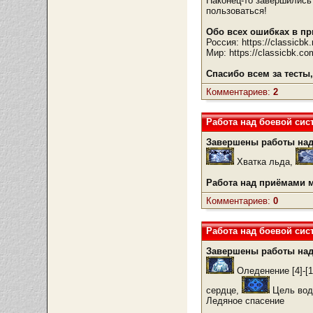
Наконец-то завершились
пользоваться!
Обо всех ошибках в пр
Россия: https://classicb
Мир: https://classicbk.c
Спасибо всем за тест
Комментариев:
2
Работа над боевой сис
Завершены работы над
Хватка льда,
Работа над приёмами м
Комментариев:
0
Работа над боевой сис
Завершены работы над
Оледенение [4]-[1
сердце,
Цель во
Ледяное спасение