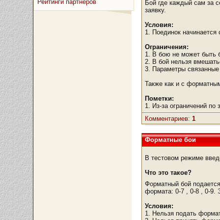
Рейтинги партнёров
Бой где каждый сам за с
заявку.
Условия:
1. Поединок начинается 
Ограничения:
1. В бою не может быть 
2. В бой нельзя вмешать
3. Параметры связанные
Также как и с форматны
Пометки:
1. Из-за ограничений по
Комментариев:
1
Форматные бои
В тестовом режиме вве
Что это такое?
Форматный бой подается
формата: 0-7 , 0-8 , 0-9
Условия:
1. Нельзя подать формат