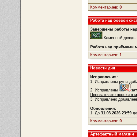
Комментариев:
0
Работа над боевой сис
Завершены работы над
Каменный дождь [5
Работа над приёмами м
Комментариев:
1
Новости дня
Исправления:
1. Исправлены руны до
2. Исправлены
за
Перезаточите посохи в м
3. Исправлено добавлен
Обновления:
1. До
31.03.2026
23:59
де
Комментариев:
0
Артефактный магазин